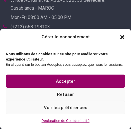
7, Rue AL Kamit AL ASSADI, 20350 Belvédère.
Casablanca - MAROC
Mon-Fri 08:00 AM - 05:00 PM
(+212) 668 198103
(+212) 522 241455
Gérer le consentement
Nous utilisons des cookies sur ce site pour améliorer votre
expérience utilisateur.
En cliquant sur le bouton Accepter, vous acceptez que nous le fassions.
Accepter
Refuser
Voir les préférences
Déclaration de Confidentialité
© 2023 Comptoir Electrique & de Mesure. All Rights