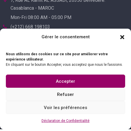
7, Rue AL Kamit AL ASSADI, 20350 Belvédère.
Casablanca - MAROC
Mon-Fri 08:00 AM - 05:00 PM
(+212) 668 198103
(+212) 522 241455
Gérer le consentement
Nous utilisons des cookies sur ce site pour améliorer votre
expérience utilisateur.
En cliquant sur le bouton Accepter, vous acceptez que nous le fassions.
Accepter
Refuser
Voir les préférences
Déclaration de Confidentialité
© 2023 Comptoir Electrique & de Mesure. All Rights