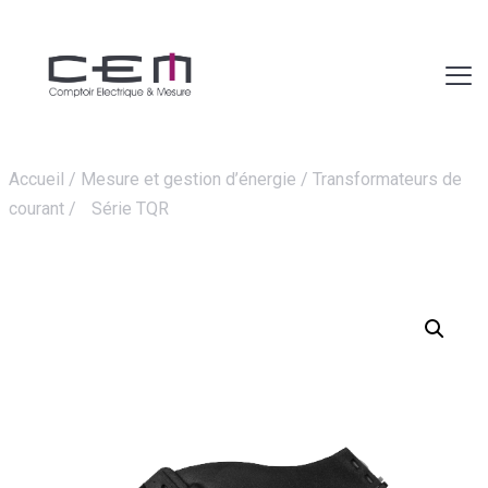
Accueil
/
Mesure et gestion d’énergie
/
Transformateurs de
courant
/
Série TQR