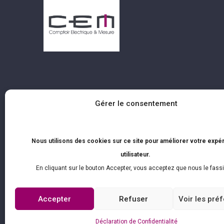
Gérer le consentement
Accueil
7, Ru
A propos
Casab
Partenaires
Services
Mon-F
Nos Produits
Contact
Nous utilisons des cookies sur ce site pour améliorer votre expé
(+212
utilisateur.
(+212
En cliquant sur le bouton Accepter, vous acceptez que nous le fass
Accepter
Refuser
Voir les pré
Déclaration de Confidentialité