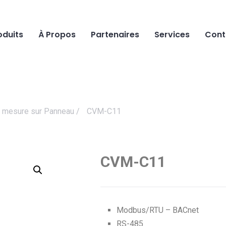
oduits
À Propos
Partenaires
Services
Cont
e mesure sur Panneau
/
CVM-C11
CVM-C11
Modbus/RTU – BACnet
RS-485