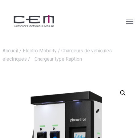
Accueil
/
Electro Mobility
/
Chargeurs de véhicules
électriques
/
Chargeur type Raption