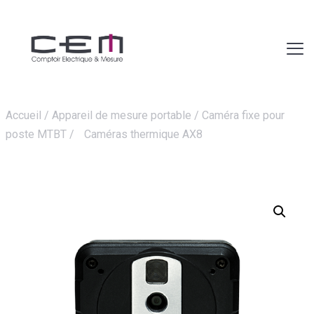
Accueil
/
Appareil de mesure portable
/
Caméra fixe pour
poste MTBT
/
Caméras thermique AX8