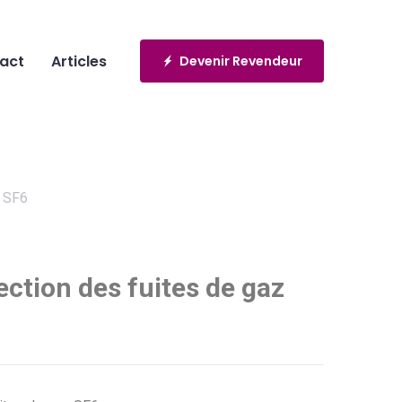
act
Articles
Devenir Revendeur
z SF6
ction des fuites de gaz