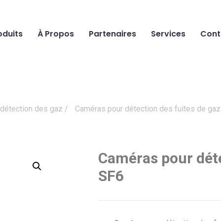
oduits
À Propos
Partenaires
Services
Cont
détection des gaz
/
Caméras pour détection des fuites de ga
Caméras pour déte
SF6