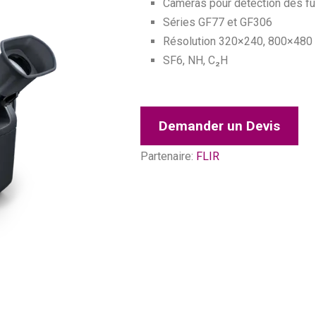
Caméras pour détection des fu
Séries GF77 et GF306
Résolution 320×240, 800×480
SF6, NH, C₂H
Demander un Devis
Partenaire:
FLIR